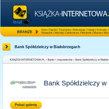
Dom i Ogród
|
Turystyka i Rekreacja
|
Usługi
|
Kościoły, 
BRANŻE
Rybackie
|
Wyroby Cukiernicze, Piekarnie
|
Muzea
|
Wyż
Bank Spółdzielczy w Białobrzegach
KSIĄŻKA INTERNETOWA.PL
>
Banki
>
mazowieckie
>
Bank Spółdzielczy w Białob
Bank Spółdzielczy w
Pokaż galerię