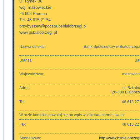
ul. Rynek 36
woj. mazowieckie
26-803 Promna
Tel: 48 615 21 54
przybyszew@poczta.bsbialobrzegi.pl
www.bsbialobrzegi.pl
Nazwa obiektu:
Bank Spółdzielczy w Białobrzeg
Branża:
Ba
Województwo:
mazowiec
Adres:
ul. Szkoln
26-800 Białobrz
Tel:
48 613 27
W razie kontaktu powołaj się na wpis w ksiazka-internetowa.pl
Fax:
48 613 22
Strona www:
http://www.bsbialobrzegi