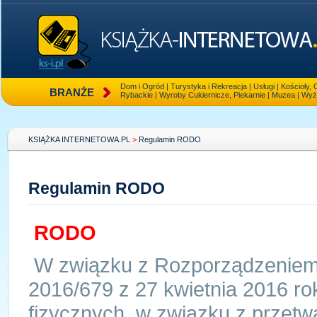
Dom i Ogród
|
Turystyka i Rekreacja
|
Usługi
|
Kościoły, 
BRANŻE
Rybackie
|
Wyroby Cukiernicze, Piekarnie
|
Muzea
|
Wyż
KSIĄŻKA INTERNETOWA.PL
>
Regulamin RODO
Regulamin RODO
RODO
W związku z Rozporządzeniem 
2016/679 z 27 kwietnia 2016 r
fizycznych, w związku z przet