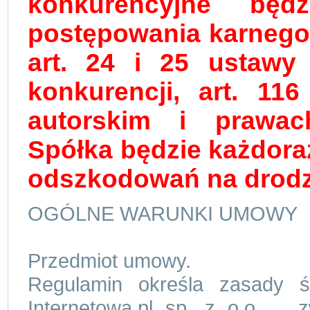
konkurencyjne bę
postępowania karnego 
art. 24 i 25 ustawy 
konkurencji, art. 11
autorskim i prawac
Spółka będzie każdor
odszkodowań na drodz
OGÓLNE WARUNKI UMOWY
Przedmiot umowy.
Regulamin określa zasady ś
Internetowa.pl sp. z o.o. z