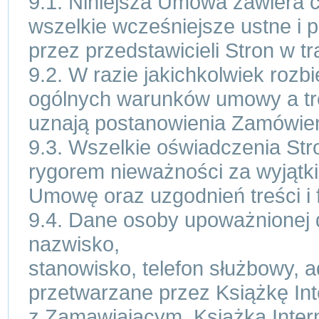
9.1. Niniejsza Umowa zawiera c
wszelkie wcześniejsze ustne i
przez przedstawicieli Stron w tr
9.2. W razie jakichkolwiek rozb
ogólnych warunków umowy a tr
uznają postanowienia Zamówien
9.3. Wszelkie oświadczenia St
rygorem nieważności za wyjątk
Umowę oraz uzgodnień treści i 
9.4. Dane osoby upoważnionej 
nazwisko,
stanowisko, telefon służbowy, a
przetwarzane przez Książkę Int
z Zamawiającym. Książka Inter