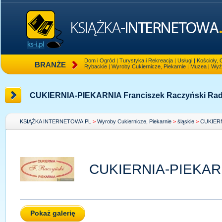
Dom i Ogród
|
Turystyka i Rekreacja
|
Usługi
|
Kościoły, 
BRANŻE
Rybackie
|
Wyroby Cukiernicze, Piekarnie
|
Muzea
|
Wyż
CUKIERNIA-PIEKARNIA Franciszek Raczyński Ra
KSIĄŻKA INTERNETOWA.PL
>
Wyroby Cukiernicze, Piekarnie
>
śląskie
>
CUKIERNI
CUKIERNIA-PIEKARNI
Pokaż galerię