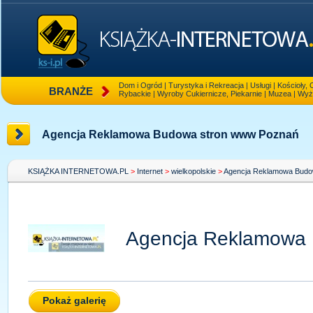
Dom i Ogród
|
Turystyka i Rekreacja
|
Usługi
|
Kościoły, 
BRANŻE
Rybackie
|
Wyroby Cukiernicze, Piekarnie
|
Muzea
|
Wyż
Agencja Reklamowa Budowa stron www Poznań
KSIĄŻKA INTERNETOWA.PL
>
Internet
>
wielkopolskie
>
Agencja Reklamowa Budo
Agencja Reklamowa
Pokaż galerię